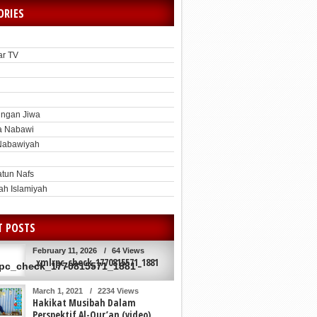
ORIES
ar TV
h
ngan Jiwa
a Nabawi
Nabawiyah
atun Nafs
ah Islamiyah
T POSTS
February 11, 2026
/
64 Views
_xmlrpc_check_1770815571_1881
March 1, 2021
/
2234 Views
Hakikat Musibah Dalam
Perspektif Al-Qur’an (video)