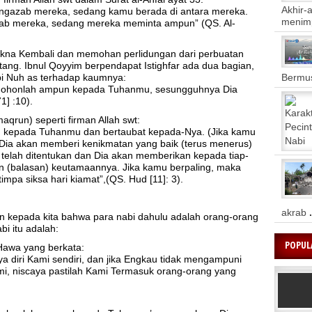
Akhir-
 mengazab mereka, sedang kamu berada di antara mereka.
meni
azab mereka, sedang mereka meminta ampun” (QS. Al-
kna Kembali dan memohan perlidungan dari perbuatan
ng. Ibnul Qoyyim berpendapat Istighfar ada dua bagian,
Bermus
abi Nuh as terhadap kaumnya:
‘Mohonlah ampun kepada Tuhanmu, sesungguhnya Dia
] :10).
maqrun) seperti firman Allah swt:
kepada Tuhanmu dan bertaubat kepada-Nya. (Jika kamu
Dia akan memberi kenikmatan yang baik (terus menerus)
elah ditentukan dan Dia akan memberikan kepada tiap-
 (balasan) keutamaannya. Jika kamu berpaling, maka
mpa siksa hari kiamat”,(QS. Hud [11]: 3).
akrab
.
n kepada kita bahwa para nabi dahulu adalah orang-orang
bi itu adalah:
POPUL
 Hawa yang berkata:
a diri Kami sendiri, dan jika Engkau tidak mengampuni
, niscaya pastilah Kami Termasuk orang-orang yang