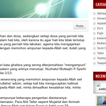
CATEG
Akhlaq
Alman
Aqida
Reply
Do'a`
Fiqih
lahan dan dosa, sedangkan setiap dosa yang pernah kita
Kebeni
am hati kita, oleh karena itu agar hati kita tidak tertutup
Mutiar
dosa yang pernah kita lakukan, agama kita mengajarkan
dengan memohon ampunan kepada Allah swt, itulah yang
Siroh 
Tafsir
Tazkiy
Tsaqof
ari kata ghafara yang sering diterjemahkan “mengampuni”
taro yang artinya menutupi. Nuzhatul Muttaqîn fî Syarhi
ke-1/13.
RECEN
tuk seseorang yang memohon ampunan kepada Allah swt
llahal ‘adzim, setiap kali kita mengucapkan kalimat
pada Allah swt, minta dimaafkan kesalahan kita, minta
mempunyai beberapa pengertian diantaranya:
lamatan, Para Ahli Tafsir seperti Mujahid dan Ikrimah
irman Allah swt dalam Surat al-Anfal ayat 33: