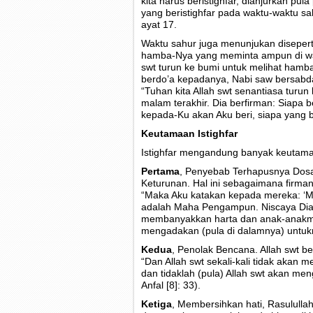
kita harus beristighfar, dianjurkan pu
yang beristighfar pada waktu-waktu sah
ayat 17.
Waktu sahur juga menunjukan disepert
hamba-Nya yang meminta ampun di wakt
swt turun ke bumi untuk melihat ha
berdo’a kepadanya, Nabi saw bersabd
“Tuhan kita Allah swt senantiasa turun 
malam terakhir. Dia berfirman: Siapa
kepada-Ku akan Aku beri, siapa yang b
Keutamaan Istighfar
Istighfar mengandung banyak keutama
Pertama
, Penyebab Terhapusnya Dosa
Keturunan. Hal ini sebagaimana firman
“Maka Aku katakan kepada mereka: ‘
adalah Maha Pengampun. Niscaya Dia
membanyakkan harta dan anak-anakm
mengadakan (pula di dalamnya) untukm
Kedua
, Penolak Bencana. Allah swt be
“Dan Allah swt sekali-kali tidak aka
dan tidaklah (pula) Allah swt akan m
Anfal [8]: 33).
Ketiga
, Membersihkan hati, Rasulull