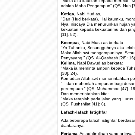
“Maka aku katakan kepada mereka, ‘
adalah Maha Pengampun” (QS. Nuh [71
Ketiga
, Nabi Hud as,
“Dan (Hud berkata), Hai kaumku, moh
Nya, niscaya Dia menurunkan hujan 
kekuatan kepada kekuatanmu dan jang
[11]: 52).
Keempat
, Nabi Musa as berkata:
“Ya Tuhanku, Sesungguhnya aku telah M
Maka Allah swt mengampuninya, Sesu
Penyayang.” (QS. Al-Qashash [28]: 16)
Kelima
, Nabi Dawud as berkata:
“Maka ia meminta ampun kepada Tuhan
[38]: 24).
Kemudian Allah swt memerintahkan pe
“…dan mohonlah ampunan bagi dosamu 
perempuan.” (QS. Muhammad [47]: 19
Dan memerintahkan kita:
“Maka tetaplah pada jalan yang Lur
(QS. Fushshilat [41]: 6).
Lafazh-lafazh Istighfar
Ada beberapa lafazh istighfar berdasa
diantaranya:
Pertama
, Astaghfirullaah yang artin