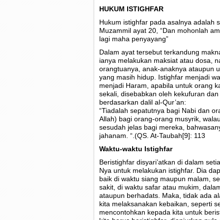
HUKUM ISTIGHFAR
Hukum istighfar pada asalnya adalah s
Muzammil ayat 20, “Dan mohonlah am
lagi maha penyayang”
Dalam ayat tersebut terkandung makna
ianya melakukan maksiat atau dosa, nam
orangtuanya, anak-anaknya ataupun 
yang masih hidup. Istighfar menjadi wa
menjadi Haram, apabila untuk orang ka
sekali, disebabkan oleh kekufuran dan
berdasarkan dalil al-Qur’an:
“Tiadalah sepatutnya bagi Nabi dan 
Allah) bagi orang-orang musyrik, wala
sesudah jelas bagi mereka, bahwasany
jahanam. “.(QS. At-Taubah[9]: 113
Waktu-waktu Istighfar
Beristighfar disyari’atkan di dalam s
Nya untuk melakukan istighfar. Dia da
baik di waktu siang maupun malam, se
sakit, di waktu safar atau mukim, dal
ataupun berhadats. Maka, tidak ada ala
kita melaksanakan kebaikan, seperti s
mencontohkan kepada kita untuk beris