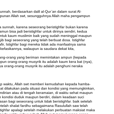
unnah, berdasarkan dalil al-Qur’an dalam surat Al-
punan Allah swt, sesungguhnya Allah maha pengampun
 sunnah, karena seseorang beristighfar bukan karena
un bisa jadi beristighfar untuk dirinya sendiri, kedua
untuk kaum muslimin baik yang sudah meninggal maupun
jib bagi seseorang yang telah berbuat dosa. Istighfar
fir, Istighfar bagi mereka tidak ada manfaatnya sama
 kefasikannya, walaupun ia saudara dekat kita,
orang-orang yang beriman memintakan ampun (kepada
upun orang-orang musyrik itu adalah kaum kera bat (nya),
a orang-orang musyrik itu adalah penghuni neraka
etiap waktu, Allah swt memberi kemudahan kepada hamba-
pat dilakukan pada situasi dan kondisi yang memungkinkan,
ndirian atau di tengah keramaian, di waktu sehat maupun
am kondisi duduk maupun berdiri, dalam keadaan suci
san bagi seseorang untuk tidak beristighfar. baik setelah
etelah shalat fardhu sebagaimana Rasulullah saw telah
tighfar apalagi setelah melakukan perbuatan maksiat maka