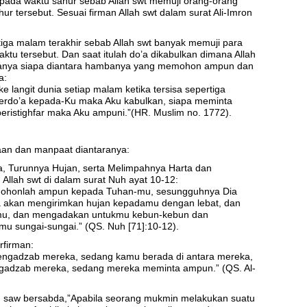
la pada waktu sahur sebab Allah swt memuji orang-orang
ur tersebut. Sesuai firman Allah swt dalam surat Ali-Imron
iga malam terakhir sebab Allah swt banyak memuji para
u tersebut. Dan saat itulah do’a dikabulkan dimana Allah
mbanya siapa diantara hambanya yang memohon ampun dan
a:
ke langit dunia setiap malam ketika tersisa sepertiga
 berdo’a kepada-Ku maka Aku kabulkan, siapa meminta
eristighfar maka Aku ampuni.”(HR. Muslim no. 1772).
an dan manpaat diantaranya:
, Turunnya Hujan, serta Melimpahnya Harta dan
 Allah swt di dalam surat Nuh ayat 10-12:
Mohonlah ampun kepada Tuhan-mu, sesungguhnya Dia
 akan mengirimkan hujan kepadamu dengan lebat, dan
u, dan mengadakan untukmu kebun-kebun dan
u sungai-sungai.” (QS. Nuh [71]:10-12).
rfirman:
n mengadzab mereka, sedang kamu berada di antara mereka,
engadzab mereka, sedang mereka meminta ampun.” (QS. Al-
ah saw bersabda,”Apabila seorang mukmin melakukan suatu