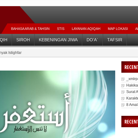
BAHASA ARAB & TAHSIN
STIS
LAYANAN AQIQAH
MAP LOKASI
A
Belajar D
IQIH
SIROH
KEBENINGAN JIWA
DO’A`
TAFSIR
ak Istighfar
RECEN
_xmlr
Hakika
Surat 
Karakte
8 Amal
RECEN