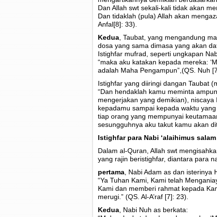
Dan Allah swt sekali-kali tidak akan
Dan tidaklah (pula) Allah akan meng
Anfal[8]: 33).
Kedua
, Taubat, yang mengandung ma
dosa yang sama dimasa yang akan data
Istighfar mufrad, seperti ungkapan N
“maka aku katakan kepada mereka: 
adalah Maha Pengampun”,(QS. Nuh [71
Istighfar yang diiringi dangan Taubat (
“Dan hendaklah kamu meminta ampun 
mengerjakan yang demikian), niscaya 
kepadamu sampai kepada waktu yang t
tiap orang yang mempunyai keutamaan
sesungguhnya aku takut kamu akan diti
Istighfar para Nabi ‘alaihimus salam
Dalam al-Quran, Allah swt mengisahka
yang rajin beristighfar, diantara para na
pertama
, Nabi Adam as dan isterinya
“Ya Tuhan Kami, Kami telah Menganiay
Kami dan memberi rahmat kepada Kami
merugi.” (QS. Al-A’raf [7]: 23).
Kedua
, Nabi Nuh as berkata: