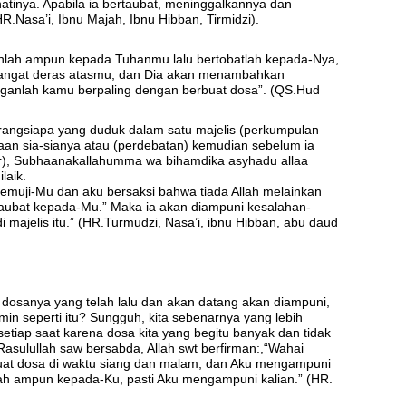
hatinya. Apabila ia bertaubat, meninggalkannya dan
HR.Nasa’i, Ibnu Majah, Ibnu Hibban, Tirmidzi).
onlah ampun kepada Tuhanmu lalu bertobatlah kepada-Nya,
sangat deras atasmu, dan Dia akan menambahkan
ganlah kamu berpaling dengan berbuat dosa”. (QS.Hud
Barangsiapa yang duduk dalam satu majelis (perkumpulan
taan sia-sianya atau (perdebatan) kemudian sebelum ia
far), Subhaanakallahumma wa bihamdika asyhadu allaa
laik.
emuji-Mu dan aku bersaksi bahwa tiada Allah melainkan
ubat kepada-Mu.” Maka ia akan diampuni kesalahan-
 majelis itu.” (HR.Turmudzi, Nasa’i, ibnu Hibban, abu daud
 dosanya yang telah lalu dan akan datang akan diampuni,
min seperti itu? Sungguh, kita sebenarnya yang lebih
etiap saat karena dosa kita yang begitu banyak dan tidak
asulullah saw bersabda, Allah swt berfirman:,“Wahai
at dosa di waktu siang dan malam, dan Aku mengampuni
ah ampun kepada-Ku, pasti Aku mengampuni kalian.” (HR.