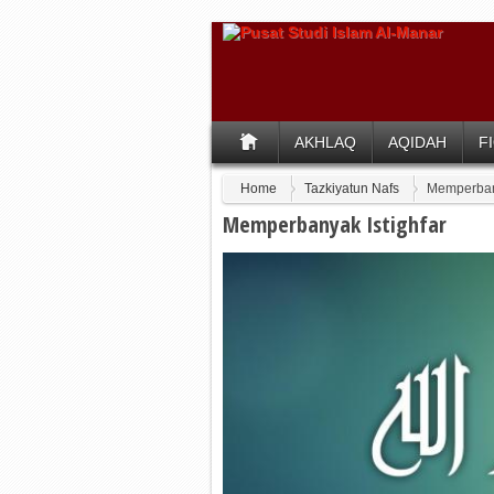
AKHLAQ
AQIDAH
F
Home
Tazkiyatun Nafs
Memperbany
Memperbanyak Istighfar