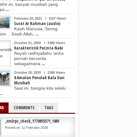
akhir ini, banyak musibah yang
mpa
...
February 22, 2021
/
1167 Views
Surat Ar Rahman (audio)
Kasih Manusia, Sering
im… Kasih Allah,
...
October 21, 2020
/
2386 Views
Karakteristik Pecinta Nabi
Aisyah radhiyallahu ‘anha
pernah bercerita
sebagaimana
...
October 20, 2020
/
2186 Views
8 Amalan Penolak Bala Dan
Musibah
Saat ini, bangsa kita selalu
..
AR
COMMENTS
TAGS
_xmlrpc_check_1770815571_1881
Posted on: 11 February 2026