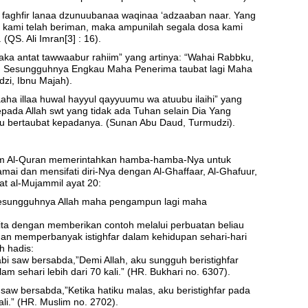
faghfir lanaa dzunuubanaa waqinaa ‘adzaaban naar. Yang
 kami telah beriman, maka ampunilah segala dosa kami
(QS. Ali Imran[3] : 16).
innaka antat tawwaabur rahiim” yang artinya: “Wahai Rabbku,
u. Sesungguhnya Engkau Maha Penerima taubat lagi Maha
zi, Ibnu Majah).
 ilaaha illaa huwal hayyul qayyuumu wa atuubu ilaihi” yang
ada Allah swt yang tidak ada Tuhan selain Dia Yang
ku bertaubat kepadanya. (Sunan Abu Daud, Turmudzi).
lam Al-Quran memerintahkan hamba-hamba-Nya untuk
amai dan mensifati diri-Nya dengan Al-Ghaffaar, Al-Ghafuur,
at al-Mujammil ayat 20:
esungguhnya Allah maha pengampun lagi maha
ta dengan memberikan contoh melalui perbuatan beliau
an memperbanyak istighfar dalam kehidupan sehari-hari
h hadis:
bi saw bersabda,”Demi Allah, aku sungguh beristighfar
m sehari lebih dari 70 kali.” (HR. Bukhari no. 6307).
 saw bersabda,”Ketika hatiku malas, aku beristighfar pada
li.” (HR. Muslim no. 2702).