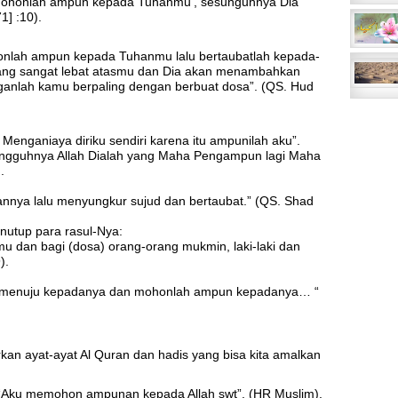
Mohonlah ampun kepada Tuhanmu’, sesunguhnya Dia
] :10).
onlah ampun kepada Tuhanmu lalu bertaubatlah kepada-
yang sangat lebat atasmu dan Dia akan menambahkan
anlah kamu berpaling dengan berbuat dosa”. (QS. Hud
enganiaya diriku sendiri karena itu ampunilah aku”.
ngguhnya Allah Dialah yang Maha Pengampun lagi Maha
.
nya lalu menyungkur sujud dan bertaubat.” (QS. Shad
nutup para rasul-Nya:
dan bagi (dosa) orang-orang mukmin, laki-laki dan
).
us menuju kepadanya dan mohonlah ampun kepadanya… “
rkan ayat-ayat Al Quran dan hadis yang bisa kita amalkan
ya “Aku memohon ampunan kepada Allah swt”. (HR Muslim).