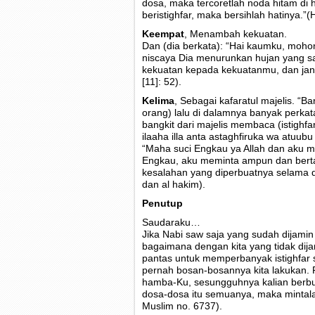
dosa, maka tercoretlah noda hitam di 
beristighfar, maka bersihlah hatinya.”(
Keempat
, Menambah kekuatan.
Dan (dia berkata): “Hai kaumku, moh
niscaya Dia menurunkan hujan yang 
kekuatan kepada kekuatanmu, dan jan
[11]: 52).
Kelima
, Sebagai kafaratul majelis. “
orang) lalu di dalamnya banyak perka
bangkit dari majelis membaca (istigh
ilaaha illa anta astaghfiruka wa atuubu i
“Maha suci Engkau ya Allah dan aku m
Engkau, aku meminta ampun dan berta
kesalahan yang diperbuatnya selama di
dan al hakim).
Penutup
Saudaraku…
Jika Nabi saw saja yang sudah dijamin
bagaimana dengan kita yang tidak dija
pantas untuk memperbanyak istighfar s
pernah bosan-bosannya kita lakukan. R
hamba-Ku, sesungguhnya kalian berbu
dosa-dosa itu semuanya, maka mintal
Muslim no. 6737).