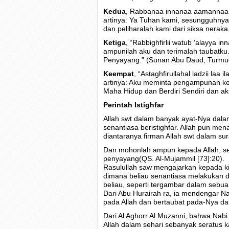
Kedua
, Rabbanaa innanaa aamannaa 
artinya: Ya Tuhan kami, sesungguhnya
dan peliharalah kami dari siksa neraka. 
Ketiga
, “Rabbighfirlii watub ‘alayya 
ampunilah aku dan terimalah taubatk
Penyayang.” (Sunan Abu Daud, Turmud
Keempat
, “Astaghfirullahal ladzii laa
artinya: Aku meminta pengampunan kep
Maha Hidup dan Berdiri Sendiri dan a
Perintah Istighfar
Allah swt dalam banyak ayat-Nya da
senantiasa beristighfar. Allah pun men
diantaranya firman Allah swt dalam sur
Dan mohonlah ampun kepada Allah, s
penyayang(QS. Al-Mujammil [73]:20).
Rasulullah saw mengajarkan kepada ki
dimana beliau senantiasa melakukan d
beliau, seperti tergambar dalam sebua
Dari Abu Hurairah ra, ia mendengar Na
pada Allah dan bertaubat pada-Nya dala
Dari Al Aghorr Al Muzanni, bahwa Nabi
Allah dalam sehari sebanyak seratus ka