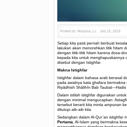
Posted by:
Mulyana, Lc.
July 16, 2019
Setiap kita pasti pernah berbuat kesa
lakukan akan menorehkan titik hitam dal
dengan titik-titik hitam karena dosa-
kepada kita untuk menghapuskannya 
disebut dengan Istighfar.
Makna Istighfar
Istighfar dalam bahasa arab berasal d
pada awalnya kata ghafara bermakna sa
Riyâdhish Shâlihîn Bab Taubat—Hadis 
Dalam istilah istighfar digunakan un
dengan minimal mengucapkan: Astagfiru
tersebut berarti kita minta ampunan ke
ditutupi aib-aib kita.
Sedangkan dalam Al-Qur’an istighfar 
Pertama
, Al-Islam yang bermakna kese
mengartikannya demikian berdasarkan f