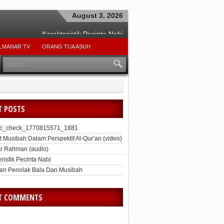
August 3, 2026
Karakteristik Pecinta Nabi
Beban Dan Tanggung Jawab Suami
LMANAR TV
ORANG TUA ASUH
ari Sang Teladan Ibrahim Alaihis Salam
Hindari Kemunafikan
Jangan Tergesa-Gesa
Jangan Kikir
T POSTS
Mengokohkan Rasa Malu
_xmlrpc_check_1770815571_1881
pc_check_1770815571_1881
t Musibah Dalam Perspektif Al-Qur’an (video)
Ar Rahman (audio)
ristik Pecinta Nabi
an Penolak Bala Dan Musibah
T COMMENTS