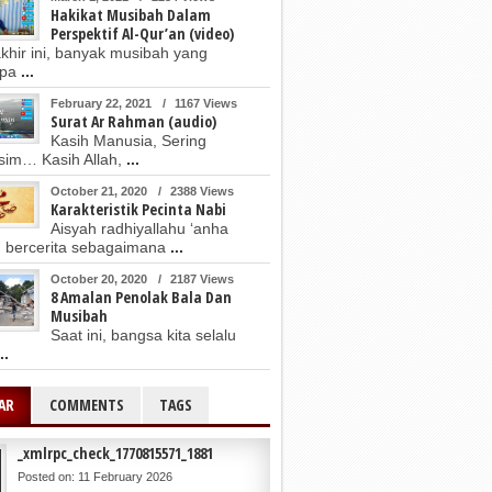
Hakikat Musibah Dalam
Perspektif Al-Qur’an (video)
akhir ini, banyak musibah yang
mpa
...
February 22, 2021
/
1167 Views
Surat Ar Rahman (audio)
Kasih Manusia, Sering
im… Kasih Allah,
...
October 21, 2020
/
2388 Views
Karakteristik Pecinta Nabi
Aisyah radhiyallahu ‘anha
 bercerita sebagaimana
...
October 20, 2020
/
2187 Views
8 Amalan Penolak Bala Dan
Musibah
Saat ini, bangsa kita selalu
..
AR
COMMENTS
TAGS
_xmlrpc_check_1770815571_1881
Posted on: 11 February 2026