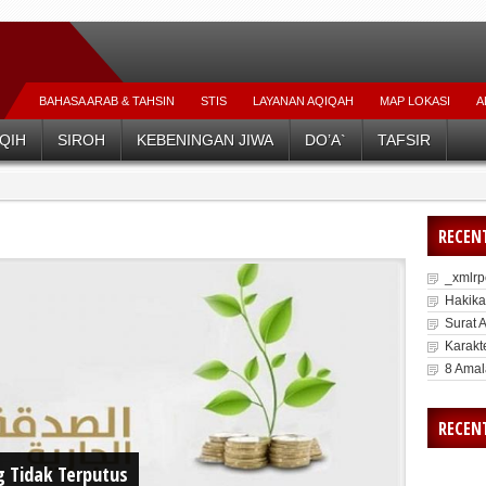
BAHASA ARAB & TAHSIN
STIS
LAYANAN AQIQAH
MAP LOKASI
A
Belajar D
IQIH
SIROH
KEBENINGAN JIWA
DO’A`
TAFSIR
RECEN
_xmlr
Hakika
Surat 
Karakte
8 Amal
RECEN
 Tidak Terputus