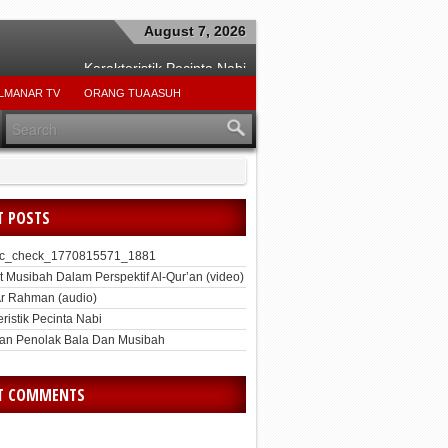
August 7, 2026
Karakteristik Pecinta Nabi
Beban Dan Tanggung Jawab Suami
LMANAR TV
ORANG TUA ASUH
ari Sang Teladan Ibrahim Alaihis Salam
Hindari Kemunafikan
Jangan Tergesa-Gesa
Jangan Kikir
T POSTS
Mengokohkan Rasa Malu
_xmlrpc_check_1770815571_1881
pc_check_1770815571_1881
t Musibah Dalam Perspektif Al-Qur’an (video)
Ar Rahman (audio)
ristik Pecinta Nabi
an Penolak Bala Dan Musibah
T COMMENTS