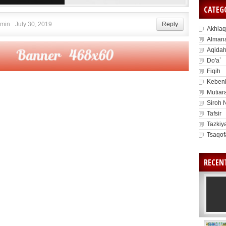
CATEG
min
July 30, 2019
Reply
Akhlaq
Alman
Aqida
Do'a`
Fiqih
Kebeni
Mutiar
Siroh 
Tafsir
Tazkiy
Tsaqof
RECEN