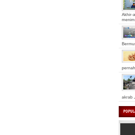
Akhir-
meni
Bermus
pernah
akrab
.
POPUL