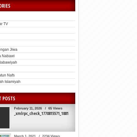
ORIES
ar TV
h
ngan Jiwa
a Nabawi
Nabawiyah
atun Nafs
ah Islamiyah
T POSTS
February 11, 2026
/
65 Views
_xmlrpc_check_1770815571_1881
March 1, 2021
/
2234 Views