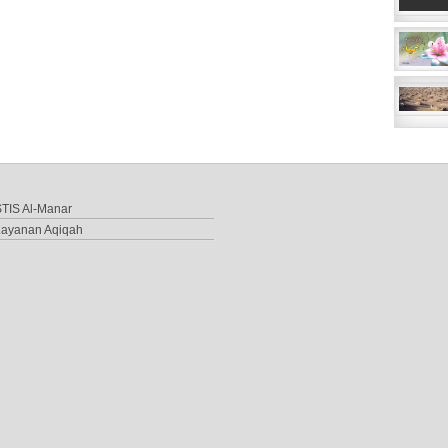
TIS Al-Manar
Layanan Aqiqah