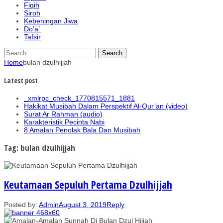
Fiqih
Siroh
Kebeningan Jiwa
Do’a`
Tafsir
Home
bulan dzulhijjah
Latest post
_xmlrpc_check_1770815571_1881
Hakikat Musibah Dalam Perspektif Al-Qur’an (video)
Surat Ar Rahman (audio)
Karakteristik Pecinta Nabi
8 Amalan Penolak Bala Dan Musibah
Tag: bulan dzulhijjah
Keutamaan Sepuluh Pertama Dzulhijjah
Posted by:
Admin
August 3, 2019
Reply