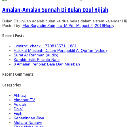
Amalan-Amalan Sunnah Di Bulan Dzul Hijjah
Bulan Dzulhijjah adalah bulan ke dua belas dalam sistem kalender H
Posted by:
Eko Suryadin Zain, Lc. M.Pd. I
August 2, 2019
Reply
Recent Posts
_xmlrpc_check_1770815571_1881
Hakikat Musibah Dalam Perspektif Al-Qur’an (video)
Surat Ar Rahman (audio)
Karakteristik Pecinta Nabi
8 Amalan Penolak Bala Dan Musibah
Recent Comments
Categories
Akhlaq
Almanar TV
Aqidah
Do'a`
Fiqih
Kebeningan Jiwa
Mutiara Nabawi
Siroh Nabawiyah