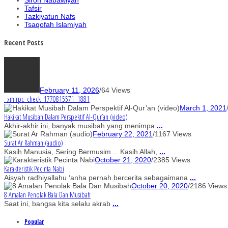
Tafsir
Tazkiyatun Nafs
Tsaqofah Islamiyah
Recent Posts
February 11, 2026
/
64 Views
_xmlrpc_check_1770815571_1881
March 1, 2021
Hakikat Musibah Dalam Perspektif Al-Qur’an (video)
Akhir-akhir ini, banyak musibah yang menimpa
...
February 22, 2021
/
1167 Views
Surat Ar Rahman (audio)
Kasih Manusia, Sering Bermusim… Kasih Allah,
...
October 21, 2020
/
2385 Views
Karakteristik Pecinta Nabi
Aisyah radhiyallahu ‘anha pernah bercerita sebagaimana
...
October 20, 2020
/
2186 Views
8 Amalan Penolak Bala Dan Musibah
Saat ini, bangsa kita selalu akrab
...
Popular