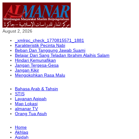
August 2, 2026
_xmlrpc_check_1770815571_1881
Karakteristik Pecinta Nabi
Beban Dan Tanggung Jawab Suami
Belajar Dari Sang Teladan Ibrahim Alaihis Salam
Hindari Kemunafikan
Jangan Tergesa-Gesa
Jangan Kikir
Mengokohkan Rasa Malu
Bahasa Arab & Tahsin
STIS
Layanan Aqiqah
Map Lokasi
almanar TV
Orang Tua Asuh
Home
Akhlaq
Aqidah