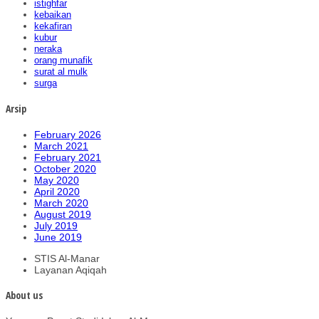
istighfar
kebaikan
kekafiran
kubur
neraka
orang munafik
surat al mulk
surga
Arsip
February 2026
March 2021
February 2021
October 2020
May 2020
April 2020
March 2020
August 2019
July 2019
June 2019
STIS Al-Manar
Layanan Aqiqah
About us