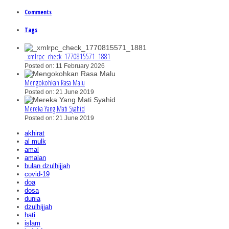
Comments
Tags
_xmlrpc_check_1770815571_1881
Posted on: 11 February 2026
Mengokohkan Rasa Malu
Posted on: 21 June 2019
Mereka Yang Mati Syahid
Posted on: 21 June 2019
akhirat
al mulk
amal
amalan
bulan dzulhijjah
covid-19
doa
dosa
dunia
dzulhijjah
hati
islam