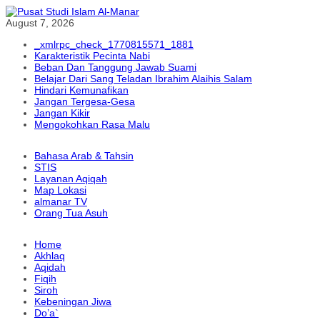
August 7, 2026
_xmlrpc_check_1770815571_1881
Karakteristik Pecinta Nabi
Beban Dan Tanggung Jawab Suami
Belajar Dari Sang Teladan Ibrahim Alaihis Salam
Hindari Kemunafikan
Jangan Tergesa-Gesa
Jangan Kikir
Mengokohkan Rasa Malu
Bahasa Arab & Tahsin
STIS
Layanan Aqiqah
Map Lokasi
almanar TV
Orang Tua Asuh
Home
Akhlaq
Aqidah
Fiqih
Siroh
Kebeningan Jiwa
Do’a`