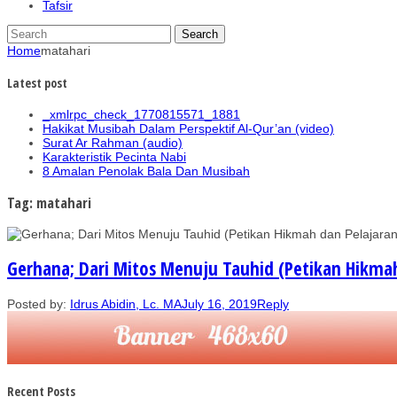
Tafsir
Home
matahari
Latest post
_xmlrpc_check_1770815571_1881
Hakikat Musibah Dalam Perspektif Al-Qur’an (video)
Surat Ar Rahman (audio)
Karakteristik Pecinta Nabi
8 Amalan Penolak Bala Dan Musibah
Tag: matahari
Gerhana; Dari Mitos Menuju Tauhid (Petikan Hikmah
Posted by:
Idrus Abidin, Lc. MA
July 16, 2019
Reply
Recent Posts