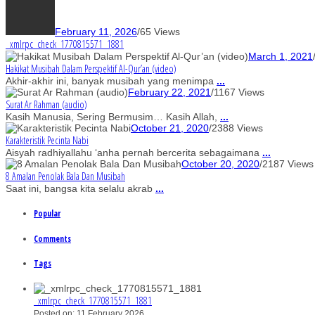
February 11, 2026
/
65 Views
_xmlrpc_check_1770815571_1881
March 1, 2021
Hakikat Musibah Dalam Perspektif Al-Qur’an (video)
Akhir-akhir ini, banyak musibah yang menimpa
...
February 22, 2021
/
1167 Views
Surat Ar Rahman (audio)
Kasih Manusia, Sering Bermusim… Kasih Allah,
...
October 21, 2020
/
2388 Views
Karakteristik Pecinta Nabi
Aisyah radhiyallahu ‘anha pernah bercerita sebagaimana
...
October 20, 2020
/
2187 Views
8 Amalan Penolak Bala Dan Musibah
Saat ini, bangsa kita selalu akrab
...
Popular
Comments
Tags
_xmlrpc_check_1770815571_1881
Posted on: 11 February 2026