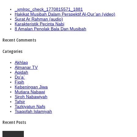
_xmlrpc_check_1770815571_1881
Hakikat Musibah Dalam Perspektif Al-Qur’an (video)
Surat Ar Rahman (audio)
Karakteristik Pecinta Nabi
8 Amalan Penolak Bala Dan Musibah
Recent Comments
Categories
Akhlaq
Almanar TV
Aqidah
Do'a`
Fiqih
Kebeningan Jiwa
Mutiara Nabawi
Siroh Nabawiyah
Tafsir
Tazkiyatun Nafs
Tsaqofah Islamiyah
Recent Posts