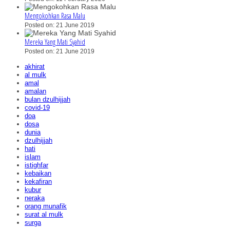
Mengokohkan Rasa Malu
Posted on: 21 June 2019
Mereka Yang Mati Syahid
Posted on: 21 June 2019
akhirat
al mulk
amal
amalan
bulan dzulhijjah
covid-19
doa
dosa
dunia
dzulhijjah
hati
islam
istighfar
kebaikan
kekafiran
kubur
neraka
orang munafik
surat al mulk
surga