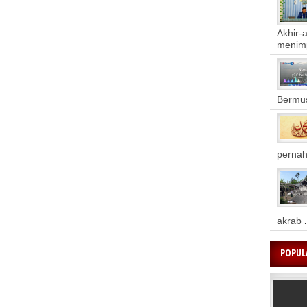
Akhir-
meni
Bermus
pernah
akrab
.
POPUL