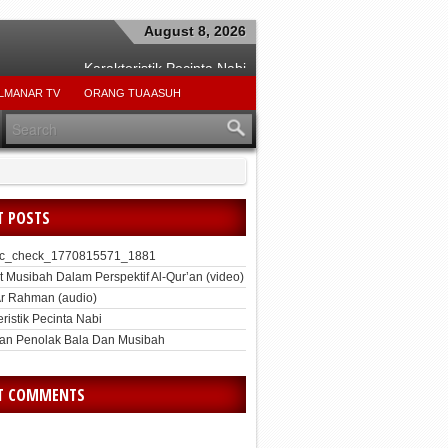
August 8, 2026
Karakteristik Pecinta Nabi
Beban Dan Tanggung Jawab Suami
LMANAR TV
ORANG TUA ASUH
ari Sang Teladan Ibrahim Alaihis Salam
Hindari Kemunafikan
Jangan Tergesa-Gesa
Jangan Kikir
T POSTS
Mengokohkan Rasa Malu
_xmlrpc_check_1770815571_1881
pc_check_1770815571_1881
t Musibah Dalam Perspektif Al-Qur’an (video)
Ar Rahman (audio)
ristik Pecinta Nabi
an Penolak Bala Dan Musibah
T COMMENTS