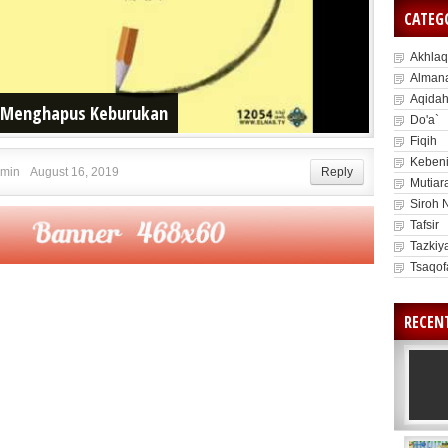
CATEG
Akhlaq
Alman
Aqida
 Menghapus Keburukan
Do'a`
Fiqih
Kebeni
min
August 16, 2019
Reply
Mutiar
Siroh 
Tafsir
Tazkiy
Tsaqof
RECEN