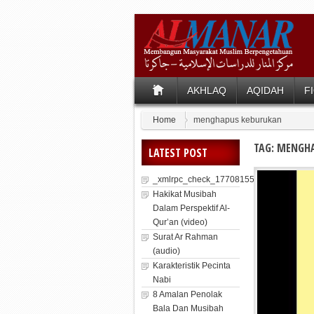
AKHLAQ
AQIDAH
F
Home
menghapus keburukan
TAG: MENGH
LATEST POST
_xmlrpc_check_1770815571_1881
Hakikat Musibah
Dalam Perspektif Al-
Qur’an (video)
Surat Ar Rahman
(audio)
Karakteristik Pecinta
Nabi
8 Amalan Penolak
Bala Dan Musibah