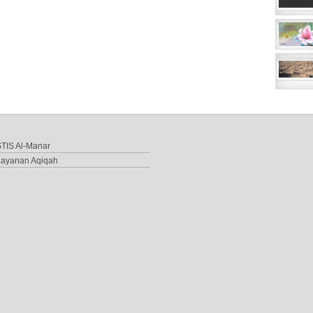
TIS Al-Manar
Layanan Aqiqah