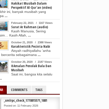
Hakikat Musibah Dalam
Perspektif Al-Qur’an (video)
akhir ini, banyak musibah yang
mpa
...
February 22, 2021
/
1167 Views
Surat Ar Rahman (audio)
Kasih Manusia, Sering
im… Kasih Allah,
...
October 21, 2020
/
2388 Views
Karakteristik Pecinta Nabi
Aisyah radhiyallahu ‘anha
 bercerita sebagaimana
...
October 20, 2020
/
2187 Views
8 Amalan Penolak Bala Dan
Musibah
Saat ini, bangsa kita selalu
..
AR
COMMENTS
TAGS
_xmlrpc_check_1770815571_1881
Posted on: 11 February 2026