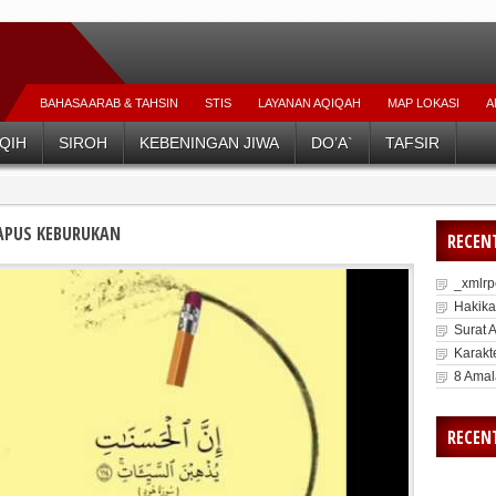
BAHASA ARAB & TAHSIN
STIS
LAYANAN AQIQAH
MAP LOKASI
A
Belajar D
IQIH
SIROH
KEBENINGAN JIWA
DO’A`
TAFSIR
APUS KEBURUKAN
RECEN
_xmlr
Hakika
Surat 
Karakte
8 Amal
RECEN