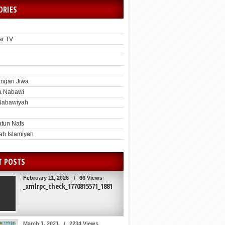
ORIES
ar TV
h
ngan Jiwa
a Nabawi
Nabawiyah
atun Nafs
ah Islamiyah
T POSTS
February 11, 2026
/
66 Views
_xmlrpc_check_1770815571_1881
March 1, 2021
/
2234 Views