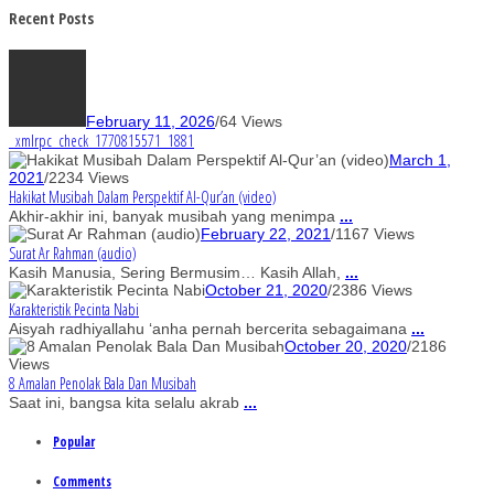
Recent Posts
February 11, 2026
/
64 Views
_xmlrpc_check_1770815571_1881
March 1,
2021
/
2234 Views
Hakikat Musibah Dalam Perspektif Al-Qur’an (video)
Akhir-akhir ini, banyak musibah yang menimpa
...
February 22, 2021
/
1167 Views
Surat Ar Rahman (audio)
Kasih Manusia, Sering Bermusim… Kasih Allah,
...
October 21, 2020
/
2386 Views
Karakteristik Pecinta Nabi
Aisyah radhiyallahu ‘anha pernah bercerita sebagaimana
...
October 20, 2020
/
2186
Views
8 Amalan Penolak Bala Dan Musibah
Saat ini, bangsa kita selalu akrab
...
Popular
Comments