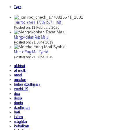
Tags
_xmlrpc_check_1770815571_1881
Posted on: 11 February 2026
Mengokohkan Rasa Malu
Posted on: 21 June 2019
Mereka Yang Mati Syahid
Posted on: 21 June 2019
akhirat
al mulk
amal
amalan
bulan dzulhijjah
covid-19
doa
dosa
dunia
dzulhijjah
hati
islam
istighfar
kebaikan