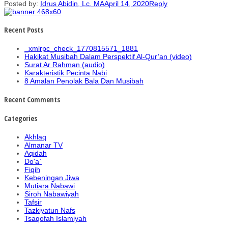
Posted by:
Idrus Abidin, Lc. MA
April 14, 2020
Reply
Recent Posts
_xmlrpc_check_1770815571_1881
Hakikat Musibah Dalam Perspektif Al-Qur’an (video)
Surat Ar Rahman (audio)
Karakteristik Pecinta Nabi
8 Amalan Penolak Bala Dan Musibah
Recent Comments
Categories
Akhlaq
Almanar TV
Aqidah
Do'a`
Fiqih
Kebeningan Jiwa
Mutiara Nabawi
Siroh Nabawiyah
Tafsir
Tazkiyatun Nafs
Tsaqofah Islamiyah