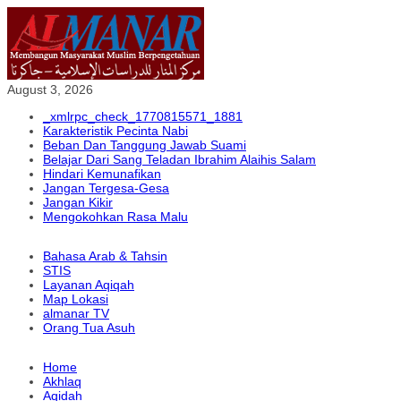
August 3, 2026
_xmlrpc_check_1770815571_1881
Karakteristik Pecinta Nabi
Beban Dan Tanggung Jawab Suami
Belajar Dari Sang Teladan Ibrahim Alaihis Salam
Hindari Kemunafikan
Jangan Tergesa-Gesa
Jangan Kikir
Mengokohkan Rasa Malu
Bahasa Arab & Tahsin
STIS
Layanan Aqiqah
Map Lokasi
almanar TV
Orang Tua Asuh
Home
Akhlaq
Aqidah