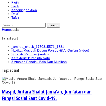
Fiqih
Siroh
Kebeningan Jiwa
Do’a`
Tafsir
Home
sosial
Latest post
_xmlrpc_check_1770815571_1881
Hakikat Musibah Dalam Perspektif Al-Qur’an (video)
Surat Ar Rahman (audio)
Karakteristik Pecinta Nabi
8 Amalan Penolak Bala Dan Musibah
Tag: sosial
Masjid; Antara Shalat Jama’ah, Jum’atan dan
Fungsi Sosial Saat Covid-19.