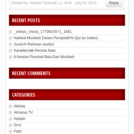
Posted by:
Ahmad Tarmudli, Lc. M.Hi
July 10, 2019
Reply
RECENT POSTS
_xmlrpc_check_1770815571_1881
Hakikat Musibah Dalam Perspektif Al-Qur’an (video)
Surat Ar Rahman (audio)
Karakteristik Pecinta Nabi
8 Amalan Penolak Bala Dan Musibah
RECENT COMMENTS
CATEGORIES
Akhlaq
Almanar TV
Aqidah
Do'a`
Fiqih