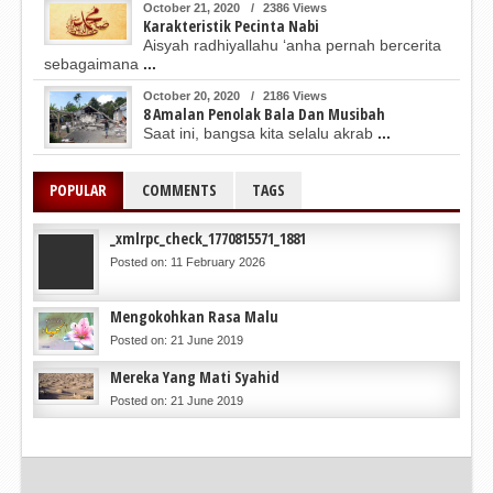
October 21, 2020
/
2386 Views
Karakteristik Pecinta Nabi
Aisyah radhiyallahu ‘anha pernah bercerita
sebagaimana
...
October 20, 2020
/
2186 Views
8 Amalan Penolak Bala Dan Musibah
Saat ini, bangsa kita selalu akrab
...
POPULAR
COMMENTS
TAGS
_xmlrpc_check_1770815571_1881
Posted on: 11 February 2026
Mengokohkan Rasa Malu
Posted on: 21 June 2019
Mereka Yang Mati Syahid
Posted on: 21 June 2019