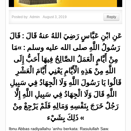
Posted by:
Admin
August 3, 2019
Reply
عَنِ ابْنِ عَبَّاسٍ رَضِيَ اللهُ عنهُ قَالَ : قَالَ
رَسُولُ اللَّهِ صلى الله عليه وسلم : »مَا
مِنْ أَيَّامٍ الْعَمَلُ الصَّالِحُ فِيهَا أَحَبُّ إِلَى
اللَّهِ مِنْ هَذِهِ الْأَيَّامِ يَعْنِي أَيَّامَ الْعَشْرِ
قَالُوا يَا رَسُولَ اللَّهِ وَلَا الْجِهَادُ فِي سَبِيلِ
اللَّهِ قَالَ وَلَا الْجِهَادُ فِي سَبِيلِ اللَّهِ إِلَّا
رَجُلٌ خَرَجَ بِنَفْسِهِ وَمَالِهِ فَلَمْ يَرْجِعْ مِنْ
ذَلِكَ بِشَيْء «
Ibnu Abbas radiyallahu ‘anhu berkata: Rasulullah Saw.