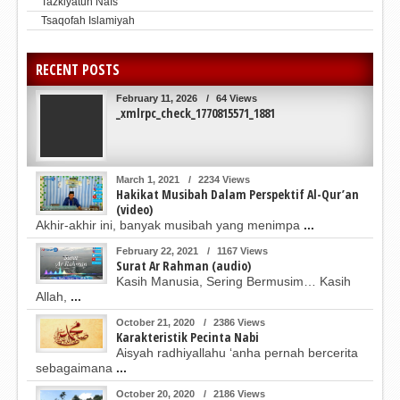
Tazkiyatun Nafs
Tsaqofah Islamiyah
RECENT POSTS
February 11, 2026
/
64 Views
_xmlrpc_check_1770815571_1881
March 1, 2021
/
2234 Views
Hakikat Musibah Dalam Perspektif Al-Qur’an
(video)
Akhir-akhir ini, banyak musibah yang menimpa
...
February 22, 2021
/
1167 Views
Surat Ar Rahman (audio)
Kasih Manusia, Sering Bermusim… Kasih
Allah,
...
October 21, 2020
/
2386 Views
Karakteristik Pecinta Nabi
Aisyah radhiyallahu ‘anha pernah bercerita
sebagaimana
...
October 20, 2020
/
2186 Views