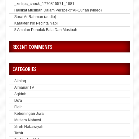
_xmlrpc_check_1770815571_1881
Hakikat Musibah Dalam Perspektif Al-Qur’an (video)
Surat Ar Rahman (audio)
Karakteristik Pecinta Nabi
8 Amalan Penolak Bala Dan Musibah
RECENT COMMENTS
CATEGORIES
Akhlaq
Almanar TV
Aqidah
Do'a`
Fiqih
Kebeningan Jiwa
Mutiara Nabawi
Siroh Nabawiyah
Tafsir