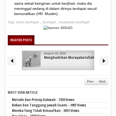
sama sekali keinginan untuk berjihad, maka dia
meninggal sedang di dalam dirinya terdapat secuil
kemunafikan (HR. Muslim).
,
,
Tags:
bulan dzulhijjah
dzulhijjah
keutamaan dzulhijjah
RELATED POSTS
August 22, 2019
Menghadirkan Muraqabatullah
Prev
Next
MOST VIEW ARTICLE
Metode dan Prinsip Dakwah - 7350 Views
Beban Dan Tanggung Jawab Suami - 3907 Views
Mereka Yang Tidak Dimaafkan - 3613 Views
Doa Cinta - 3438 Views