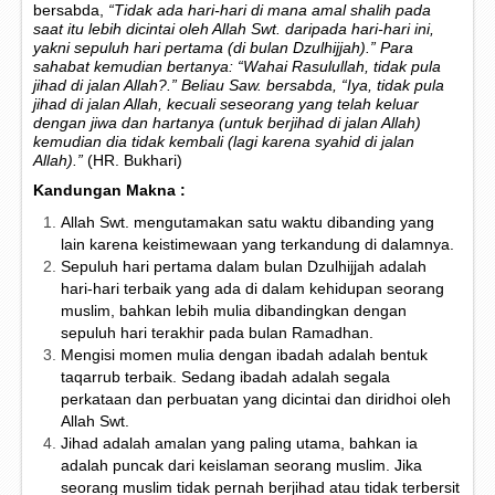
bersabda,
“Tidak ada hari-hari di mana amal shalih pada
saat itu lebih dicintai oleh Allah Swt. daripada hari-hari ini,
yakni sepuluh hari pertama (di bulan Dzulhijjah).” Para
sahabat kemudian bertanya: “Wahai Rasulullah, tidak pula
jihad di jalan Allah?.” Beliau Saw. bersabda, “Iya, tidak pula
jihad di jalan Allah, kecuali seseorang yang telah keluar
dengan jiwa dan hartanya (untuk berjihad di jalan Allah)
kemudian dia tidak kembali (lagi karena syahid di jalan
Allah).”
(HR. Bukhari)
Kandungan Makna :
Allah Swt. mengutamakan satu waktu dibanding yang
lain karena keistimewaan yang terkandung di dalamnya.
Sepuluh hari pertama dalam bulan Dzulhijjah adalah
hari-hari terbaik yang ada di dalam kehidupan seorang
muslim, bahkan lebih mulia dibandingkan dengan
sepuluh hari terakhir pada bulan Ramadhan.
Mengisi momen mulia dengan ibadah adalah bentuk
taqarrub terbaik. Sedang ibadah adalah segala
perkataan dan perbuatan yang dicintai dan diridhoi oleh
Allah Swt.
Jihad adalah amalan yang paling utama, bahkan ia
adalah puncak dari keislaman seorang muslim. Jika
seorang muslim tidak pernah berjihad atau tidak terbersit