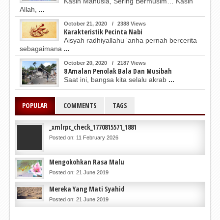
Kasih Manusia, Sering Bermusim… Kasih
Allah,
...
October 21, 2020
/
2388 Views
Karakteristik Pecinta Nabi
Aisyah radhiyallahu ‘anha pernah bercerita
sebagaimana
...
October 20, 2020
/
2187 Views
8 Amalan Penolak Bala Dan Musibah
Saat ini, bangsa kita selalu akrab
...
POPULAR
COMMENTS
TAGS
_xmlrpc_check_1770815571_1881
Posted on: 11 February 2026
Mengokohkan Rasa Malu
Posted on: 21 June 2019
Mereka Yang Mati Syahid
Posted on: 21 June 2019