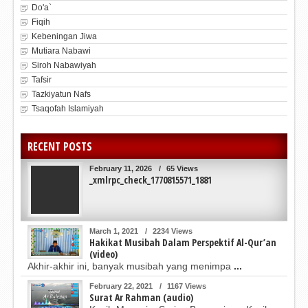
Do'a`
Fiqih
Kebeningan Jiwa
Mutiara Nabawi
Siroh Nabawiyah
Tafsir
Tazkiyatun Nafs
Tsaqofah Islamiyah
RECENT POSTS
February 11, 2026
/
65 Views
_xmlrpc_check_1770815571_1881
March 1, 2021
/
2234 Views
Hakikat Musibah Dalam Perspektif Al-Qur’an
(video)
Akhir-akhir ini, banyak musibah yang menimpa
...
February 22, 2021
/
1167 Views
Surat Ar Rahman (audio)