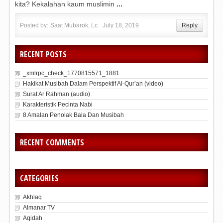
kita? Kekalahan kaum muslimin
...
Posted by:
Saat Mubarok, Lc
July 18, 2019
Reply
RECENT POSTS
_xmlrpc_check_1770815571_1881
Hakikat Musibah Dalam Perspektif Al-Qur’an (video)
Surat Ar Rahman (audio)
Karakteristik Pecinta Nabi
8 Amalan Penolak Bala Dan Musibah
RECENT COMMENTS
CATEGORIES
Akhlaq
Almanar TV
Aqidah