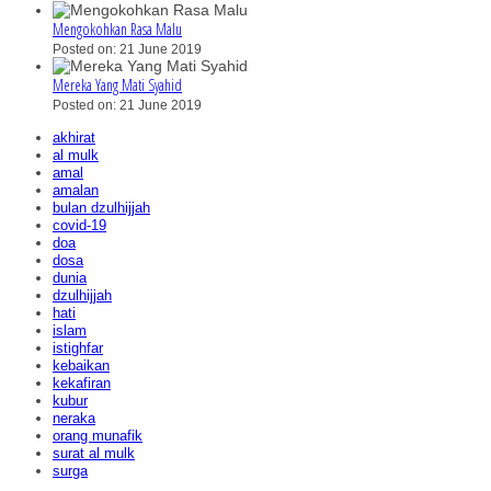
Mengokohkan Rasa Malu
Posted on: 21 June 2019
Mereka Yang Mati Syahid
Posted on: 21 June 2019
akhirat
al mulk
amal
amalan
bulan dzulhijjah
covid-19
doa
dosa
dunia
dzulhijjah
hati
islam
istighfar
kebaikan
kekafiran
kubur
neraka
orang munafik
surat al mulk
surga