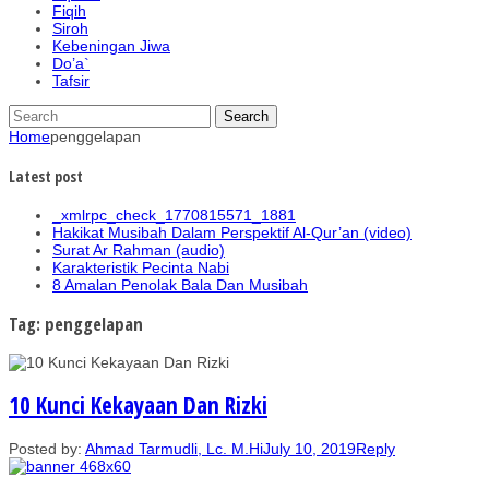
Fiqih
Siroh
Kebeningan Jiwa
Do’a`
Tafsir
Home
penggelapan
Latest post
_xmlrpc_check_1770815571_1881
Hakikat Musibah Dalam Perspektif Al-Qur’an (video)
Surat Ar Rahman (audio)
Karakteristik Pecinta Nabi
8 Amalan Penolak Bala Dan Musibah
Tag: penggelapan
10 Kunci Kekayaan Dan Rizki
Posted by:
Ahmad Tarmudli, Lc. M.Hi
July 10, 2019
Reply