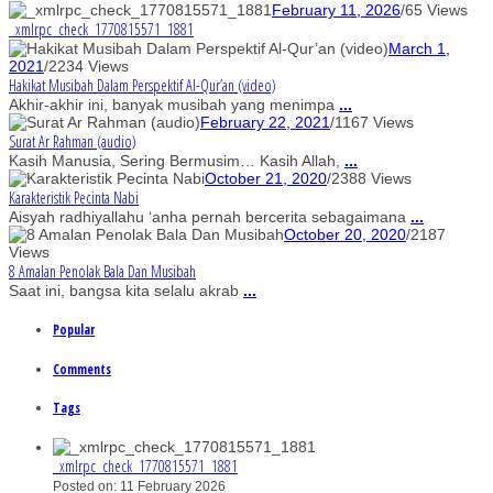
February 11, 2026
/
65 Views
_xmlrpc_check_1770815571_1881
March 1,
2021
/
2234 Views
Hakikat Musibah Dalam Perspektif Al-Qur’an (video)
Akhir-akhir ini, banyak musibah yang menimpa
...
February 22, 2021
/
1167 Views
Surat Ar Rahman (audio)
Kasih Manusia, Sering Bermusim… Kasih Allah,
...
October 21, 2020
/
2388 Views
Karakteristik Pecinta Nabi
Aisyah radhiyallahu ‘anha pernah bercerita sebagaimana
...
October 20, 2020
/
2187
Views
8 Amalan Penolak Bala Dan Musibah
Saat ini, bangsa kita selalu akrab
...
Popular
Comments
Tags
_xmlrpc_check_1770815571_1881
Posted on: 11 February 2026