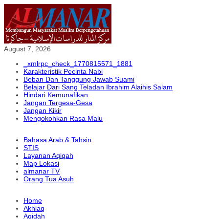
August 7, 2026
_xmlrpc_check_1770815571_1881
Karakteristik Pecinta Nabi
Beban Dan Tanggung Jawab Suami
Belajar Dari Sang Teladan Ibrahim Alaihis Salam
Hindari Kemunafikan
Jangan Tergesa-Gesa
Jangan Kikir
Mengokohkan Rasa Malu
Bahasa Arab & Tahsin
STIS
Layanan Aqiqah
Map Lokasi
almanar TV
Orang Tua Asuh
Home
Akhlaq
Aqidah