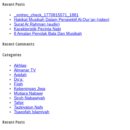
Recent Posts
_xmlrpc_check_1770815571_1881
Hakikat Musibah Dalam Perspektif Al-Qur’an (video)
Surat Ar Rahman (audio)
Karakteristik Pecinta Nabi
8 Amalan Penolak Bala Dan Musibah
Recent Comments
Categories
Akhlaq
Almanar TV
Aqidah
Do'a`
Fiqih
Kebeningan Jiwa
Mutiara Nabawi
Siroh Nabawiyah
Tafsir
Tazkiyatun Nafs
Tsaqofah Islamiyah
Recent Posts