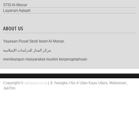
STIS Al-Manar
Layanan Aqiqah
ABOUT US
Yayasan Pusat Studi Islam Al-Manar,
مركز المنار للدراسات الإسلامية
membangun masyarakat muslim berpengetahuan
Copyright ©
almanar.co.id
| Jl. Nangka I No.4 Utan Kayu Utara, Matraman,
JakTim