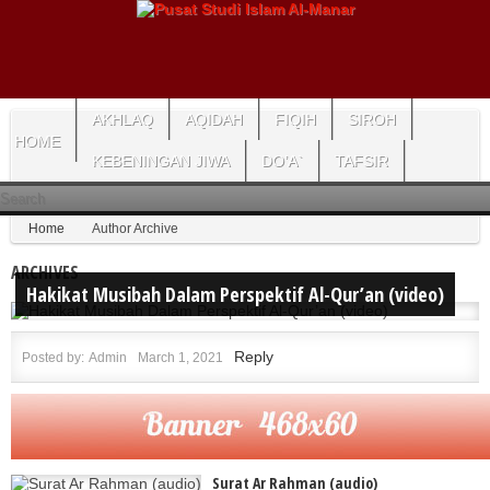
AKHLAQ
AQIDAH
FIQIH
SIROH
HOME
KEBENINGAN JIWA
DO’A`
TAFSIR
Home
Author Archive
ARCHIVES
Hakikat Musibah Dalam Perspektif Al-Qur’an (video)
Reply
Posted by:
Admin
March 1, 2021
Surat Ar Rahman (audio)