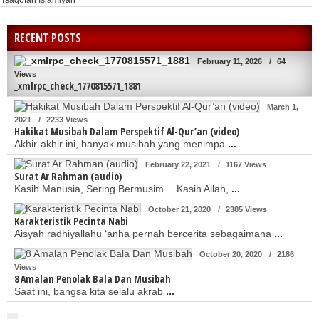
Tsaqofah Islamiyah
RECENT POSTS
February 11, 2026
/
64
Views
_xmlrpc_check_1770815571_1881
March 1,
2021
/
2233 Views
Hakikat Musibah Dalam Perspektif Al-Qur’an (video)
Akhir-akhir ini, banyak musibah yang menimpa
...
February 22, 2021
/
1167 Views
Surat Ar Rahman (audio)
Kasih Manusia, Sering Bermusim… Kasih Allah,
...
October 21, 2020
/
2385 Views
Karakteristik Pecinta Nabi
Aisyah radhiyallahu ‘anha pernah bercerita sebagaimana
...
October 20, 2020
/
2186
Views
8 Amalan Penolak Bala Dan Musibah
Saat ini, bangsa kita selalu akrab
...