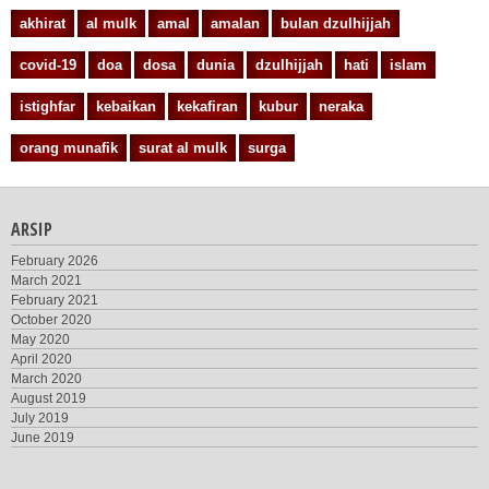
akhirat
al mulk
amal
amalan
bulan dzulhijjah
covid-19
doa
dosa
dunia
dzulhijjah
hati
islam
istighfar
kebaikan
kekafiran
kubur
neraka
orang munafik
surat al mulk
surga
ARSIP
February 2026
March 2021
February 2021
October 2020
May 2020
April 2020
March 2020
August 2019
July 2019
June 2019