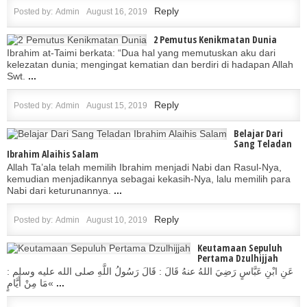
Reply
Posted by:
Admin
August 16, 2019
2 Pemutus Kenikmatan Dunia
Ibrahim at-Taimi berkata: “Dua hal yang memutuskan aku dari
kelezatan dunia; mengingat kematian dan berdiri di hadapan Allah
Swt.
...
Reply
Posted by:
Admin
August 15, 2019
Belajar Dari
Sang Teladan
Ibrahim Alaihis Salam
Allah Ta’ala telah memilih Ibrahim menjadi Nabi dan Rasul-Nya,
kemudian menjadikannya sebagai kekasih-Nya, lalu memilih para
Nabi dari keturunannya.
...
Reply
Posted by:
Admin
August 10, 2019
Keutamaan Sepuluh
Pertama Dzulhijjah
عَنِ ابْنِ عَبَّاسٍ رَضِيَ اللهُ عنهُ قَالَ : قَالَ رَسُولُ اللَّهِ صلى الله عليه وسلم :
»مَا مِنْ أَيَّامٍ
...