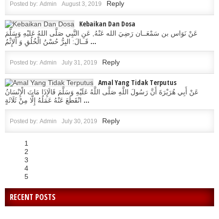
Reply
Posted by:
Admin
August 3, 2019
Kebaikan Dan Dosa
عَنْ نَوَاس بن سَمْعَــان رَضِيَ الله عَنْهُ, عَنِ النَّبِي صَلَّى اللهُ عَليْهِ وَسَلَّمَ
قَــالَ: البِرُّ حُسْنُ الْخُلُقِ وَ اْلإِثْمُ
...
Reply
Posted by:
Admin
July 31, 2019
Amal Yang Tidak Terputus
عَنْ أَبِي هُرَيْرَةَ أَنَّ رَسُولَ اللَّهِ صَلَّى اللَّهُ عَلَيْهِ وَسَلَّمَ قَالَإِذَا مَاتَ الْإِنْسَانُ
انْقَطَعَ عَنْهُ عَمَلُهُ إِلَّا مِنْ ثَلَاثَةٍ
...
Reply
Posted by:
Admin
July 30, 2019
1
2
3
4
5
RECENT POSTS