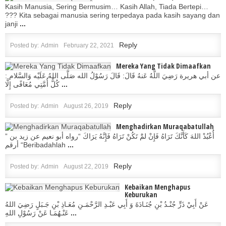
Kasih Manusia, Sering Bermusim… Kasih Allah, Tiada Bertepi…
??? Kita sebagai manusia sering terpedaya pada kasih sayang dan
janji
...
Reply
Posted by:
Admin
February 22, 2021
Mereka Yang Tidak Dimaafkan
عن أبي هريرة رَضِيَ اللَّهُ عَنهُ قَالَ: قَالَ رَسُوْلُ الله صَلَّى اللهُ عَلَيْه وَالسَّلام :
كُلُّ أُمَّتِي مُعَافًى إِلَّا
...
Reply
Posted by:
Admin
August 26, 2019
Menghadirkan Muraqabatullah
” أُعْبُدْ اللهَ كَأَنَّكَ تَرَاهُ فَإِنْ لمَْ تَكُنْ تَرَاهُ فَإِنَّهُ يَرَاكَ “رواه أبو نعيم عن زيد بن
أرقم “Beribadahlah
...
Reply
Posted by:
Admin
August 22, 2019
Kebaikan Menghapus
Keburukan
عَنْ أَبِيْ ذَرٍّ جُنْـدُ بْنِ جُنَـادَةَ وَ أَبِي عَبْـدِ الرَّحْمَـنِ مُعَـاذِ بْنِ جَـبَلٍ رَضِيَ اللهُ
عَنْـهُمَـا عَنْ رَسُوْلِ اللهِ
...