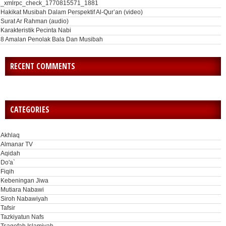
_xmlrpc_check_1770815571_1881
Hakikat Musibah Dalam Perspektif Al-Qur’an (video)
Surat Ar Rahman (audio)
Karakteristik Pecinta Nabi
8 Amalan Penolak Bala Dan Musibah
RECENT COMMENTS
CATEGORIES
Akhlaq
Almanar TV
Aqidah
Do'a`
Fiqih
Kebeningan Jiwa
Mutiara Nabawi
Siroh Nabawiyah
Tafsir
Tazkiyatun Nafs