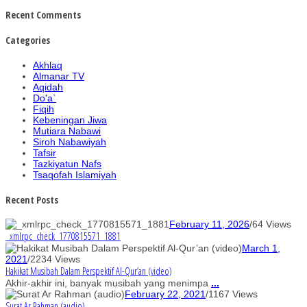
Recent Comments
Categories
Akhlaq
Almanar TV
Aqidah
Do'a`
Fiqih
Kebeningan Jiwa
Mutiara Nabawi
Siroh Nabawiyah
Tafsir
Tazkiyatun Nafs
Tsaqofah Islamiyah
Recent Posts
February 11, 2026
/
64 Views
_xmlrpc_check_1770815571_1881
March 1,
2021
/
2234 Views
Hakikat Musibah Dalam Perspektif Al-Qur’an (video)
Akhir-akhir ini, banyak musibah yang menimpa
...
February 22, 2021
/
1167 Views
Surat Ar Rahman (audio)