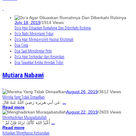
July 18, 2019
/
1914 Views
Do’a Agar Diluaskan Rumahnya Dan Diberkahi Rizkinya
Do’a Nabi Menjelang Tidur
Do’a Agar Memperoleh Husnul Khotimah
Doa Cinta
Doa Saat Mendengar Petir
Do’a Agar Terhindar dari Kesyirikan
Doa Tawakkal Ketika Hendak Tidur
Mutiara Nabawi
August 26, 2019
/
3612 Views
Mereka Yang Tidak Dimaafkan
عن أبي هريرة رَضِيَ اللَّهُ عَنهُ قَالَ:
...
Read more
August 22, 2019
/
2603 Views
Menghadirkan Muraqabatullah
” أُعْبُدْ اللهَ كَأَنَّكَ تَرَاهُ فَإِنْ لمَْ
...
Read more
Kebaikan Menghapus Keburukan