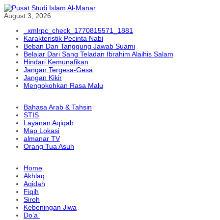
August 3, 2026
_xmlrpc_check_1770815571_1881
Karakteristik Pecinta Nabi
Beban Dan Tanggung Jawab Suami
Belajar Dari Sang Teladan Ibrahim Alaihis Salam
Hindari Kemunafikan
Jangan Tergesa-Gesa
Jangan Kikir
Mengokohkan Rasa Malu
Bahasa Arab & Tahsin
STIS
Layanan Aqiqah
Map Lokasi
almanar TV
Orang Tua Asuh
Home
Akhlaq
Aqidah
Fiqih
Siroh
Kebeningan Jiwa
Do’a`