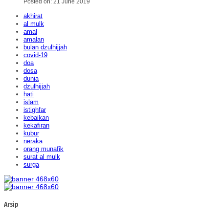
Posted on: 21 June 2019
akhirat
al mulk
amal
amalan
bulan dzulhijjah
covid-19
doa
dosa
dunia
dzulhijjah
hati
islam
istighfar
kebaikan
kekafiran
kubur
neraka
orang munafik
surat al mulk
surga
Arsip