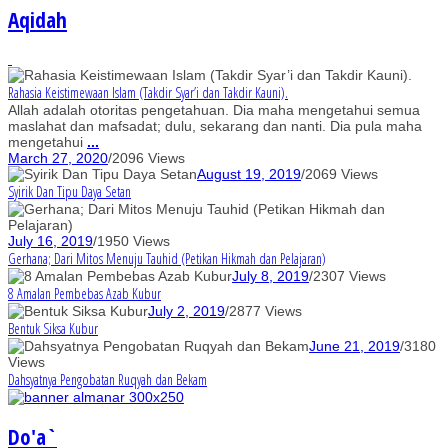
Aqidah
Rahasia Keistimewaan Islam (Takdir Syar’i dan Takdir Kauni).
Allah adalah otoritas pengetahuan. Dia maha mengetahui semua
maslahat dan mafsadat; dulu, sekarang dan nanti. Dia pula maha
mengetahui
...
March 27, 2020
/
2096 Views
August 19, 2019
/
2069 Views
Syirik Dan Tipu Daya Setan
July 16, 2019
/
1950 Views
Gerhana; Dari Mitos Menuju Tauhid (Petikan Hikmah dan Pelajaran)
July 8, 2019
/
2307 Views
8 Amalan Pembebas Azab Kubur
July 2, 2019
/
2877 Views
Bentuk Siksa Kubur
June 21, 2019
/
3180
Views
Dahsyatnya Pengobatan Ruqyah dan Bekam
Do'a`