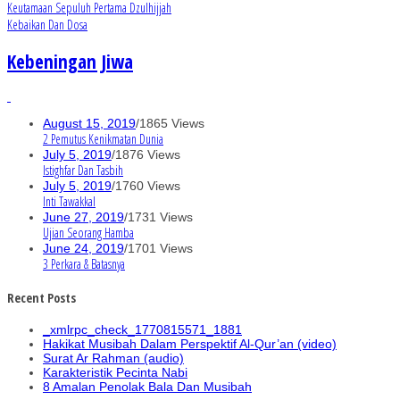
Keutamaan Sepuluh Pertama Dzulhijjah
Kebaikan Dan Dosa
Kebeningan Jiwa
August 15, 2019
/
1865 Views
2 Pemutus Kenikmatan Dunia
July 5, 2019
/
1876 Views
Istighfar Dan Tasbih
July 5, 2019
/
1760 Views
Inti Tawakkal
June 27, 2019
/
1731 Views
Ujian Seorang Hamba
June 24, 2019
/
1701 Views
3 Perkara & Batasnya
Recent Posts
_xmlrpc_check_1770815571_1881
Hakikat Musibah Dalam Perspektif Al-Qur’an (video)
Surat Ar Rahman (audio)
Karakteristik Pecinta Nabi
8 Amalan Penolak Bala Dan Musibah