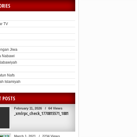
ORIES
ar TV
h
ngan Jiwa
a Nabawi
Nabawiyah
atun Nafs
ah Islamiyah
T POSTS
February 11, 2026
/
64 Views
_xmlrpc_check_1770815571_1881
March 1, 2021
/
2234 Views