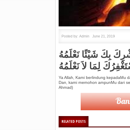
Posted by:
Admin
June 21, 2019
ُشْرِكَ بِكَ شَيْئًا نَعْلَمُهُ
تَغْفِرُكَ لِمَا لاَ نَعْلَمُهُ
Ya Allah, Kami berlindung kepadaMu 
Dan, kami memohon ampunMu dari sega
Ahmad)
RELATED POSTS