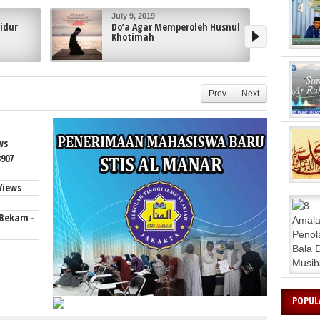
July 9, 2019
June 
Do’a Agar Memperoleh Husnul
Doa 
Khotimah
Prev
Next
ws
907
Views
Bekam -
POPUL