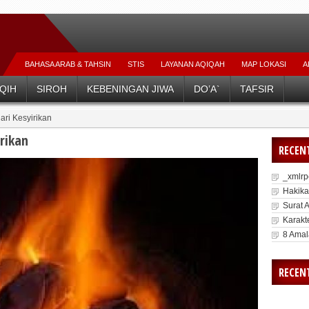
BAHASA ARAB & TAHSIN
STIS
LAYANAN AQIQAH
MAP LOKASI
A
Belajar D
IQIH
SIROH
KEBENINGAN JIWA
DO’A`
TAFSIR
ari Kesyirikan
rikan
RECEN
_xmlr
Hakika
Surat 
Karakte
8 Amal
RECEN