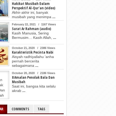
Hakikat Musibah Dalam
28, 2019
June 24, 2019
Perspektif Al-Qur’an (video)
Cinta
Doa Saat Mendengar Petir
Akhir-akhir ini, banyak
musibah yang menimpa
...
February 22, 2021
/
1167 Views
Surat Ar Rahman (audio)
Kasih Manusia, Sering
Bermusim… Kasih Allah,
...
October 21, 2020
/
2386 Views
Karakteristik Pecinta Nabi
Aisyah radhiyallahu ‘anha
pernah bercerita
sebagaimana
...
October 20, 2020
/
2186 Views
8 Amalan Penolak Bala Dan
Musibah
Saat ini, bangsa kita selalu
akrab
...
AR
COMMENTS
TAGS