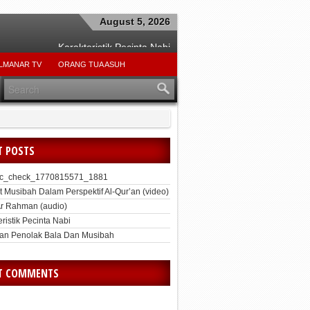
August 5, 2026
Karakteristik Pecinta Nabi
Beban Dan Tanggung Jawab Suami
LMANAR TV
ORANG TUA ASUH
ari Sang Teladan Ibrahim Alaihis Salam
Hindari Kemunafikan
Jangan Tergesa-Gesa
Jangan Kikir
T POSTS
Mengokohkan Rasa Malu
_xmlrpc_check_1770815571_1881
pc_check_1770815571_1881
t Musibah Dalam Perspektif Al-Qur’an (video)
Ar Rahman (audio)
ristik Pecinta Nabi
an Penolak Bala Dan Musibah
T COMMENTS