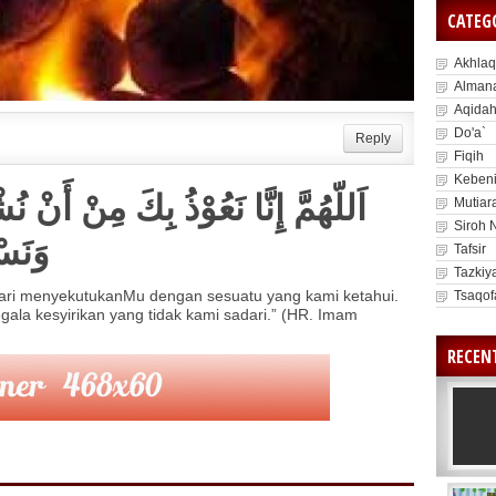
CATEG
Akhlaq
Alman
Aqida
Do'a`
Reply
Fiqih
Kebeni
اَللّهُمَّ إِنَّا نَعُوْذُ بِكَ مِنْ أَنْ ن
Mutiar
Siroh 
وَنَسْ
Tafsir
Tazkiy
dari menyekutukanMu dengan sesuatu yang kami ketahui.
Tsaqof
la kesyirikan yang tidak kami sadari.” (HR. Imam
RECEN